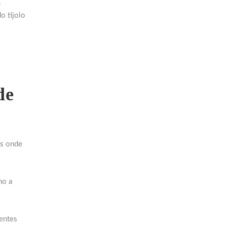
,
o tijolo
de
as onde
mo a
ientes