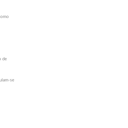
 como
o de
mulam-se