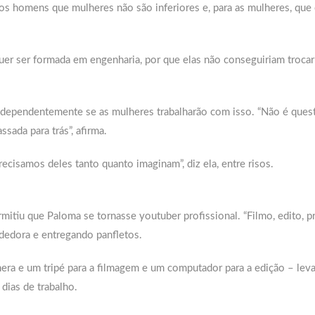
aos homens que mulheres não são inferiores e, para as mulheres, que 
uer ser formada em engenharia, por que elas não conseguiriam troca
independentemente se as mulheres trabalharão com isso. “Não é ques
ssada para trás”, afirma.
ecisamos deles tanto quanto imaginam”, diz ela, entre risos.
itiu que Paloma se tornasse youtuber profissional. “Filmo, edito, p
ndedora e entregando panfletos.
ra e um tripé para a filmagem e um computador para a edição – leva
dias de trabalho.