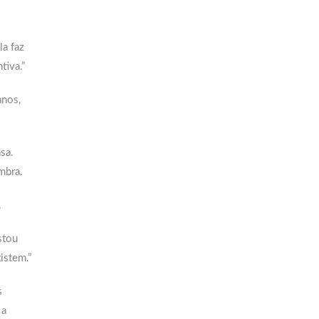
la faz
tiva.”
anos,
sa.
mbra.
.
stou
istem.”
s
 a