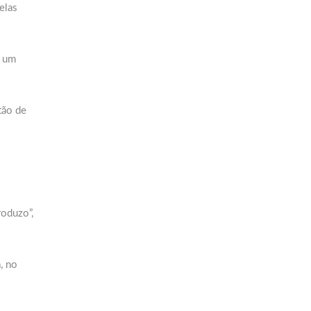
elas
r um
tão de
roduzo”,
, no