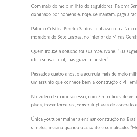
Com mais de meio milhão de seguidores, Paloma Sant
dominado por homens e, hoje, se mantém, paga a facu
Paloma Cristina Pereira Santos sonhava com a fama 
moradora de Sete Lagoas, no interior de Minas Gerai
Quem trouxe a solução foi sua mãe, Ivone. “Ela suge
ideia sensacional, mas gravei e postei.”
Passados quatro anos, ela acumula mais de meio milh
um assunto que conhece bem, a construção civil, em
No vídeo de maior sucesso, com 7,5 milhões de visua
pisos, trocar torneiras, construir pilares de concreto 
Única youtuber mulher a ensinar construção no Bras
simples, mesmo quando o assunto é complicado. “Mo