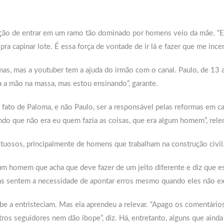
ração de entrar em um ramo tão dominado por homens veio da mãe. “E
ra capinar lote. É essa força de vontade de ir lá e fazer que me incen
as, mas a youtuber tem a ajuda do irmão com o canal. Paulo, de 13 
 a mão na massa, mas estou ensinando”, garante.
 fato de Paloma, e não Paulo, ser a responsável pelas reformas em ca
do que não era eu quem fazia as coisas, que era algum homem”, rele
tuosos, principalmente de homens que trabalham na construção civil
 um homem que acha que deve fazer de um jeito diferente e diz que e
guns sentem a necessidade de apontar erros mesmo quando eles não ex
be a entristeciam. Mas ela aprendeu a relevar. “Apago os comentário
tros seguidores nem dão ibope”, diz. Há, entretanto, alguns que ainda