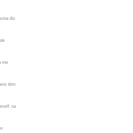
loma diz
 de
u me
mens têm
rself, na
er