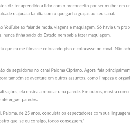
os diz ter aprendido a lidar com o preconceito por ser mulher em 
ldade e ajuda a família com o que ganha graças ao seu canal.
no YouTube ao falar de moda, viagens e maquiagem. Só havia um prob
s, nunca tinha saído do Estado nem sabia fazer maquiagem.
riu que eu me filmasse colocando piso e colocasse no canal. Não ach
ão de seguidores no canal Paloma Cipriano. Agora, fala principalmen
bora também se aventure em outros assuntos, como limpeza e organ
lizações, ela ensina a rebocar uma parede. Em outros, mostra como i
e até erguer paredes.
il, Paloma, de 25 anos, conquista os espectadores com sua linguagem
stro que, se eu consigo, todos conseguem.”