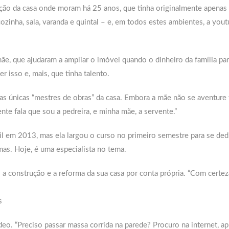
ção da casa onde moram há 25 anos, que tinha originalmente apenas
zinha, sala, varanda e quintal – e, em todos estes ambientes, a yout
ãe, que ajudaram a ampliar o imóvel quando o dinheiro da família par
 isso e, mais, que tinha talento.
s únicas “mestres de obras” da casa. Embora a mãe não se aventure 
nte fala que sou a pedreira, e minha mãe, a servente.”
il em 2013, mas ela largou o curso no primeiro semestre para se ded
mas. Hoje, é uma especialista no tema.
a construção e a reforma da sua casa por conta própria. “Com certez
s
deo. “Preciso passar massa corrida na parede? Procuro na internet, a