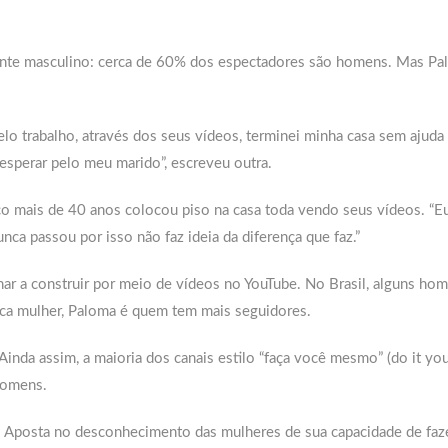
mente masculino: cerca de 60% dos espectadores são homens. Mas Pa
o trabalho, através dos seus vídeos, terminei minha casa sem ajuda
 esperar pelo meu marido”, escreveu outra.
o mais de 40 anos colocou piso na casa toda vendo seus vídeos. “E
ca passou por isso não faz ideia da diferença que faz.”
ar a construir por meio de vídeos no YouTube. No Brasil, alguns ho
ca mulher, Paloma é quem tem mais seguidores.
inda assim, a maioria dos canais estilo “faça você mesmo” (do it you
homens.
. Aposta no desconhecimento das mulheres de sua capacidade de faz