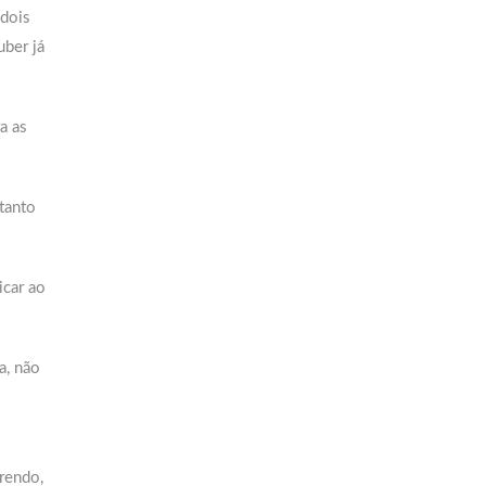
 dois
uber já
a as
tanto
icar ao
a, não
prendo,