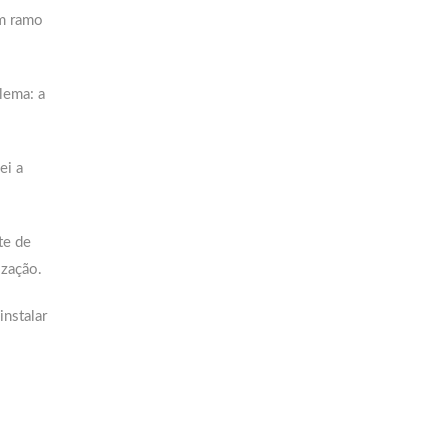
um ramo
lema: a
ei a
te de
ização.
nstalar