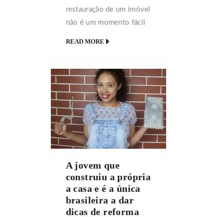
restauração de um imóvel
não é um momento fácil
de encarar, principalmente
READ MORE
por conta dos gastos que
será necessário aplicar na
obra. Entretanto, nem
tudo está perdido. É
possível modificar sua
casa ou apartamento
economizando bastante.
Mas, atenção: nem tudo
deve ser barateado, pois
A jovem que
o prejuízo pode ser mais
construiu a própria
custoso no futuro, […]
a casa e é a única
brasileira a dar
dicas de reforma