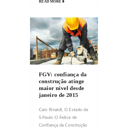
READ MORE
recursos pelo investidor
profissional são
vantagens do built to suit
A Universidade da Azul
Linhas Aéreas foi
desenvolvida sob medida
pela Bresco dentro do
Parque Corporativo
Bresco Viracopos
FGV: confiança da
(Bresco/Divulgação)
construção atinge
Muitas empresas
maior nível desde
desconsideram a
janeiro de 2015
possibilidade de alugar
um imóvel por imaginar
Caio Rinaldi, O Estado de
que ele não vai […]
S.Paulo O Índice de
Confiança da Construção