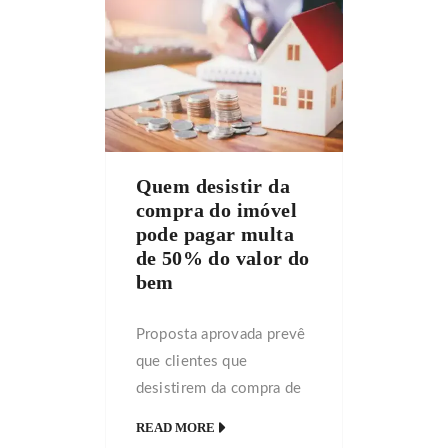
cheio pelas investigações
da Lava Jato e pela
recessão econômica, o
setor de construção civil
quer virar o jogo e
protagonizar a retomada
Quem desistir da
do crescimento do País. A
compra do imóvel
[…]
pode pagar multa
de 50% do valor do
bem
Proposta aprovada prevê
que clientes que
desistirem da compra de
imóvel negociado na
READ MORE
planta terão de pagar