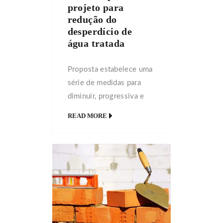
projeto para
digitalização. A
redução do
modernização, para 90%
desperdício de
delas, aposta em
água tratada
tecnologias […]
Proposta estabelece uma
série de medidas para
diminuir, progressiva e
gradualmente, o
READ MORE
desperdício de água
tratada no caminho entre
as distribuidoras e os
consumidores A
Comissão de
Constituição, Justiça e
Cidadania (CCJ) aprovou,
unanimemente, o Projeto