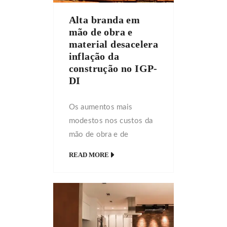
de Lei do Senado (PLS)
Alta branda em
317/2018, que altera a
mão de obra e
Política Nacional de
material desacelera
Recursos Hídricos (Lei
inflação da
11.445/2007 e Lei
construção no IGP-
9.433/1997), […]
DI
Os aumentos mais
modestos nos custos da
mão de obra e de
materiais de construção
READ MORE
em fevereiro arrefeceram
a inflação do setor no
Índice Geral de Preços