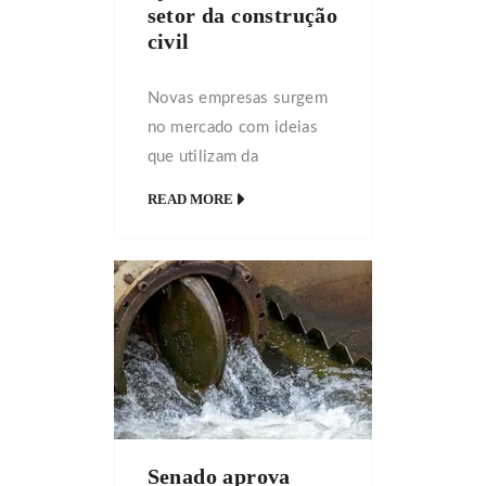
setor da construção
civil
Novas empresas surgem
no mercado com ideias
que utilizam da
inteligência artificial para
READ MORE
ter ganhos de gestão e
produtividade A pesquisa
Investimentos em
Indústria 4.0 da
Confederação Nacional
da Indústria (CNI)
mostrou que as empresas
no Brasil ainda estão no
estágio inicial da
Senado aprova
migração para a