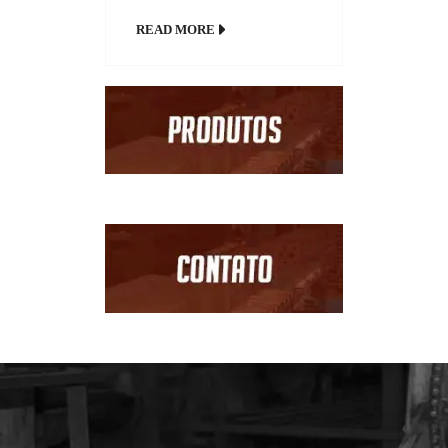
(ICST), medido pela
READ MORE
Fundação Getulio Vargas
(FGV), subiu 2,9 pontos
em novembro na
comparação com outubro,
atingindo 84,7 pontos,
após ter alcançado 81,8
pontos no décimo mês
do ano. Após três altas
consecutivas, o indicador
atingiu o maior nível
desde janeiro de 2015
[…]