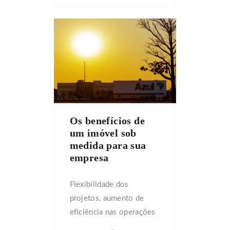
multa de até 50% do
valor já pago à
incorporadora Imóveis:
texto aprovado prevê
ainda que atraso de até
180 dias para a entrega
do imóvel não gerará
ônus para a construtora
Os benefícios de
Brasília – A Câmara
um imóvel sob
aprovou nesta […]
medida para sua
empresa
Flexibilidade dos
projetos, aumento de
eficiência nas operações
e disponibilidade de