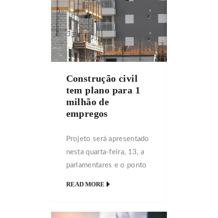
seguem um só padrão de
arquitetura e design. Já
foi-se o tempo em que se
pensava que as casas do
futuro deveriam ser high
tech. Ou mesmo que os
Construção civil
[…]
tem plano para 1
milhão de
empregos
Projeto será apresentado
nesta quarta-feira, 13, a
parlamentares e o ponto
prioritário é a retomada
READ MORE
de 4.738 obras que estão
paradas sem subsídios do
governo Atingido em