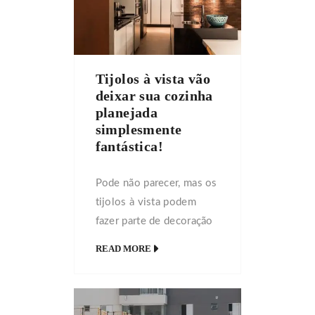
Tijolos à vista vão
deixar sua cozinha
planejada
simplesmente
fantástica!
Pode não parecer, mas os
tijolos à vista podem
fazer parte de decoração
de cozinha planejada.
READ MORE
Tem um jeito certo para
isso. Descubra como!
Cozinhas modernas não