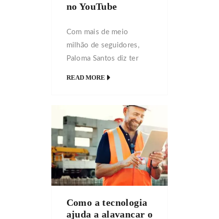
no YouTube
Com mais de meio
milhão de seguidores,
Paloma Santos diz ter
aprendido a lidar com o
READ MORE
preconceito por ser
mulher em um ramo
dominado por homens e,
hoje, se mantém, paga a
faculdade e ajuda a
família com o que ganha
graças ao seu canal.
Paloma Cristina Pereira
Santos sonhava com a
Como a tecnologia
fama no YouTube […]
ajuda a alavancar o